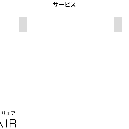
​サービス
02.企画開発
03