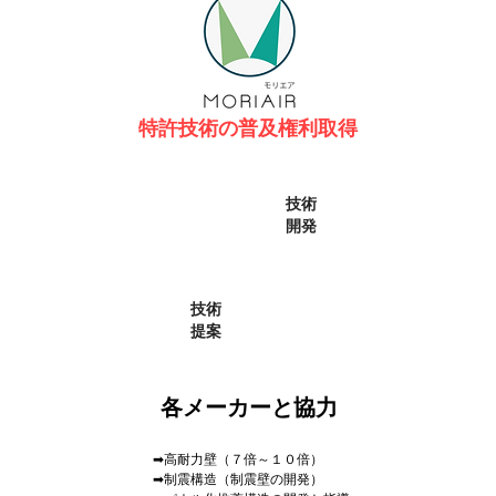
特許技術の普及権利取得
・構造計算・企画開発・CG動画制作
技術
開発
技術
提案
​各メーカーと協力
➡高耐力壁（７倍～１０倍）
➡制震構造（制震壁の開発）